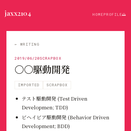
jaxx2104
HOME
PROFILE
🌅
← WRITING
2019/06/20
SCRAPBOX
〇〇駆動開発
IMPORTED
SCRAPBOX
テスト駆動開発 (Test Driven
Developmen; TDD)
ビヘイビア駆動開発 (Behavior Driven
Development; BDD)