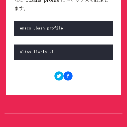
ます。
emacs .bash_profile
alias ll='ls -l'