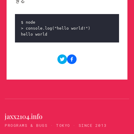
きる
$ node
> console.log("hello world!")
hello world
jaxx2104.info
PROGRAMS & BUGS · TOKYO · SINCE 2013