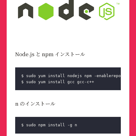
Node.js と npm インストール
$ sudo yum install nodejs npm -enablerepo=epel
$ sudo yum install gcc gcc-c++
n のインストール
$ sudo npm install -g n