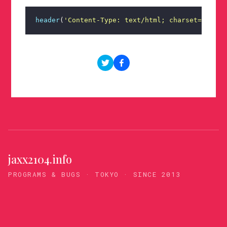
header
(
'
Content-Type: text/html; charset=UTF-8
'
jaxx2104.info
PROGRAMS & BUGS · TOKYO · SINCE 2013