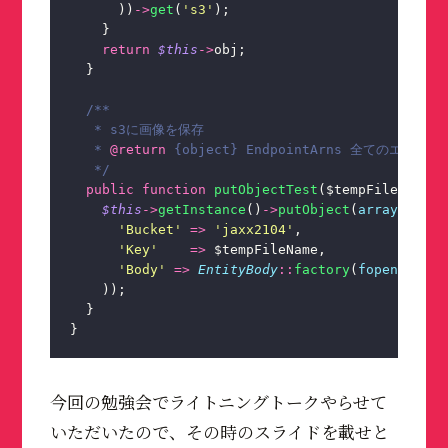
      ))
->
get
(
'
s3
'
);
    }
    return
 $this
->
obj;
  }
  /**
   * s3に画像を保存
   * 
@return
 {object} EndpointArns 全てのエンド
   */
  public
 function
 putObjectTest
($tempFileName){
    $this
->
getInstance
()
->
putObject
(
array
(
      '
Bucket
'
 =>
 '
jaxx2104
'
,
      '
Key
'
    =>
 $tempFileName,
      '
Body
'
 =>
 EntityBody
::
factory
(
fopen
($temp
    ));
  }
}
今回の勉強会でライトニングトークやらせて
いただいたので、その時のスライドを載せと