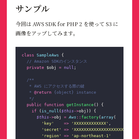
サンプル
今回は AWS SDK for PHP 2 を使って S3 に
画像をアップしてみます。
class
 SampleAws
 {
  // Amazon SDKのインスタンス
  private
 $obj 
=
 null
;
  /**
   * AWS にアクセスする際の鍵
   * 
@return
 {object} instance
   */
  public
 function
 getInstance
() {
    if
 (
is_null
(
$this
->
obj)) {
      $this
->
obj 
=
 Aws
::
factory
(
array
(
        '
key
'
    =>
 '
XXXXXXXXXXXXX
'
,
        '
secret
'
 =>
 '
XXXXXXXXXXXXXXXXXXXXXXXXXX
        '
region
'
 =>
 '
ap-northeast-1
'